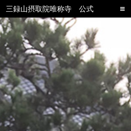
三録山摂取院唯称寺 公式