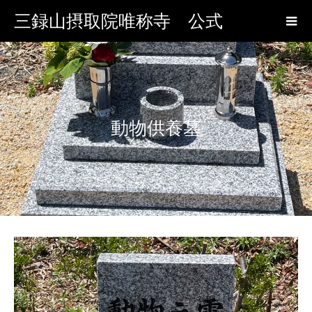
三録山摂取院唯称寺 公式
動物供養墓